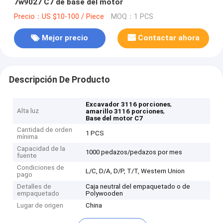
7w9027 C7 de base del motor
Precio：US $10-100 / Piece
MOQ：1 PCS
Mejor precio
Contactar ahora
Descripción De Producto
,
Excavador 3116 porciones
Alta luz
,
amarillo 3116 porciones
Base del motor C7
Cantidad de orden
1 PCS
mínima
Capacidad de la
1000 pedazos/pedazos por mes
fuente
Condiciones de
L/C, D/A, D/P, T/T, Western Union
pago
Detalles de
Caja neutral del empaquetado o de
empaquetado
Polywooden
Lugar de origen
China