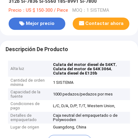
312b 5i-7836 5i-5560 185-8991 5i-7800
Precio：US $ 150-300 / Piece
MOQ：1 SISTEMA
Mejor precio
Contactar ahora
Descripción De Producto
,
Culata del motor diesel de S4KT
Alta luz
,
Culata del motor de S4K 3064
Culata diesel de E120b
Cantidad de orden
1 SISTEMA
mínima
Capacidad de la
1000 pedazos/pedazos por mes
fuente
Condiciones de
L/C, D/A, D/P, T/T, Western Union,
pago
Detalles de
Caja neutral del empaquetado o de
empaquetado
Polywooden
Lugar de origen
Guangdong, China