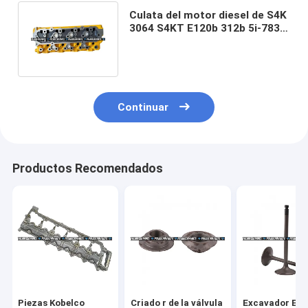
Culata del motor diesel de S4K
3064 S4KT E120b 312b 5i-7836
5i-5560 185-8991 5i-7800
Continuar
Productos Recomendados
Piezas Kobelco
Criado r de la válvula
Excavador Engi