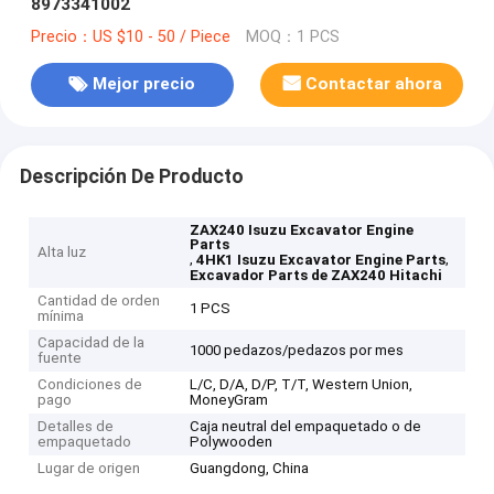
8973341002
Precio：US $10 - 50 / Piece
MOQ：1 PCS
Mejor precio
Contactar ahora
Descripción De Producto
ZAX240 Isuzu Excavator Engine
Parts
Alta luz
,
,
4HK1 Isuzu Excavator Engine Parts
Excavador Parts de ZAX240 Hitachi
Cantidad de orden
1 PCS
mínima
Capacidad de la
1000 pedazos/pedazos por mes
fuente
Condiciones de
L/C, D/A, D/P, T/T, Western Union,
pago
MoneyGram
Detalles de
Caja neutral del empaquetado o de
empaquetado
Polywooden
Lugar de origen
Guangdong, China