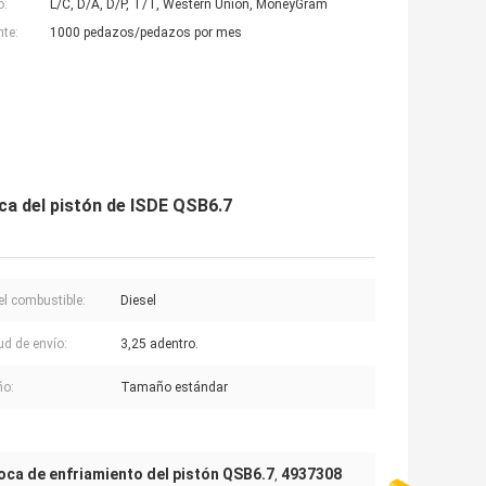
o:
L/C, D/A, D/P, T/T, Western Union, MoneyGram
nte:
1000 pedazos/pedazos por mes
ca del pistón de ISDE QSB6.7
el combustible:
Diesel
ud de envío:
3,25 adentro.
o:
Tamaño estándar
oca de enfriamiento del pistón QSB6.7
4937308
,