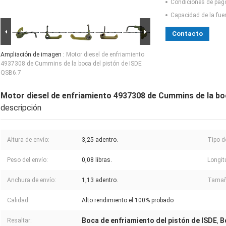
Condiciones de pag
Capacidad de la fue
Contacto
Ampliación de imagen :
Motor diesel de enfriamiento
4937308 de Cummins de la boca del pistón de ISDE
QSB6.7
Motor diesel de enfriamiento 4937308 de Cummins de la bo
descripción
Altura de envío:
3,25 adentro.
Tipo d
Peso del envío:
0,08 libras.
Longit
Anchura de envío:
1,13 adentro.
Tamañ
Calidad:
Alto rendimiento el 100% probado
Boca de enfriamiento del pistón de ISDE
B
Resaltar:
,