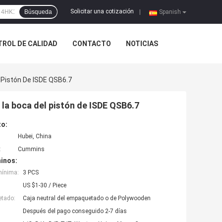
Solicitar una cotización
Búsqueda
|
Spanish
ROL DE CALIDAD
CONTACTO
NOTICIAS
 Pistón De ISDE QSB6.7
la boca del pistón de ISDE QSB6.7
to:
Hubei, China
:
Cummins
inos:
mínima:
3 PCS
US $1-30 / Piece
etado:
Caja neutral del empaquetado o de Polywooden
Después del pago conseguido 2-7 días