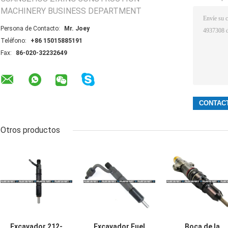
MACHINERY BUSINESS DEPARTMENT
Persona de Contacto:
Mr. Joey
Teléfono:
+86 15015885191
Fax:
86-020-32232649
Otros productos
Excavador 212-
Excavador Fuel
Boca de la