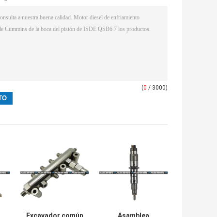
(
0
/ 3000)
Excavador común
Asamblea