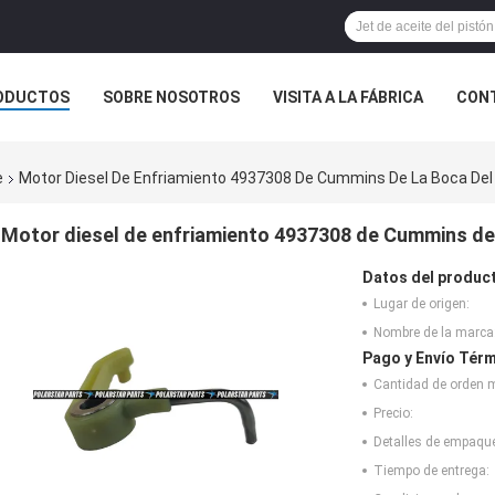
ODUCTOS
SOBRE NOSOTROS
VISITA A LA FÁBRICA
CONT
ASOS
e
Motor Diesel De Enfriamiento 4937308 De Cummins De La Boca Del
Motor diesel de enfriamiento 4937308 de Cummins de 
Datos del produc
Lugar de origen:
Nombre de la marca
Pago y Envío Térm
Cantidad de orden 
Precio:
Detalles de empaqu
Tiempo de entrega: