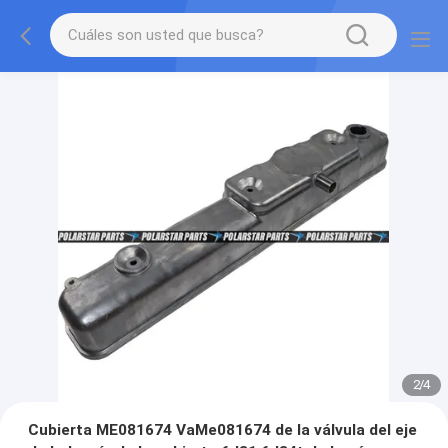
2
/
4
Cubierta ME081674 VaMe081674 de la válvula del eje