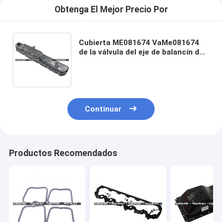
Obtenga El Mejor Precio Por
Cubierta ME081674 VaMe081674
de la válvula del eje de balancín de
la cubierta 6d31 6d34t de la
cámara de la válvula SK200
Continuar
Productos Recomendados