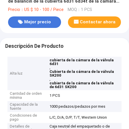
de balancín de la cubierta 6d31 6d34t de la cámara
de la válvula SK200
Precio：US $ 10 - 100 / Piece
MOQ：1 PCS
Mejor precio
Contactar ahora
Descripción De Producto
cubierta de la cámara de la válvula
6d31
,
Cubierta de la cámara de la válvula
Alta luz
SK200
,
cubierta de la cámara de la válvula
de 6d31 SK200
Cantidad de orden
1 PCS
mínima
Capacidad de la
1000 pedazos/pedazos por mes
fuente
Condiciones de
L/C, D/A, D/P, T/T, Western Union
pago
Detalles de
Caja neutral del empaquetado o de